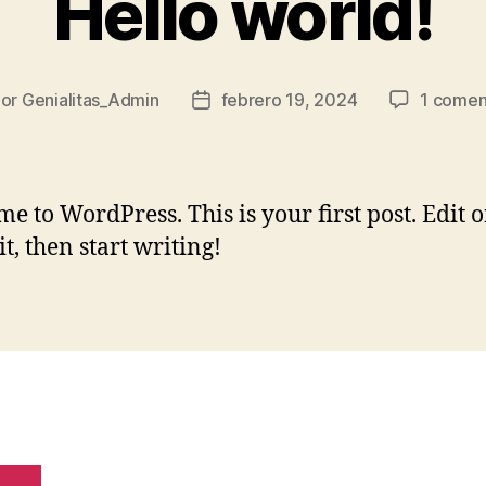
Hello world!
Por
Genialitas_Admin
febrero 19, 2024
1 comen
or
Fecha
de
la
rada
entrada
e to WordPress. This is your first post. Edit o
it, then start writing!